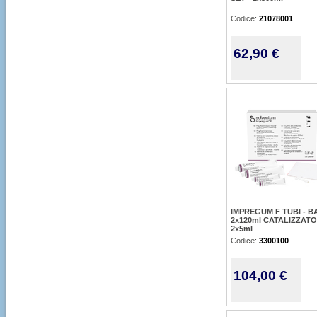
Codice:
21078001
62,90 €
IMPREGUM F TUBI - B
2x120ml CATALIZZAT
2x5ml
Codice:
3300100
104,00 €