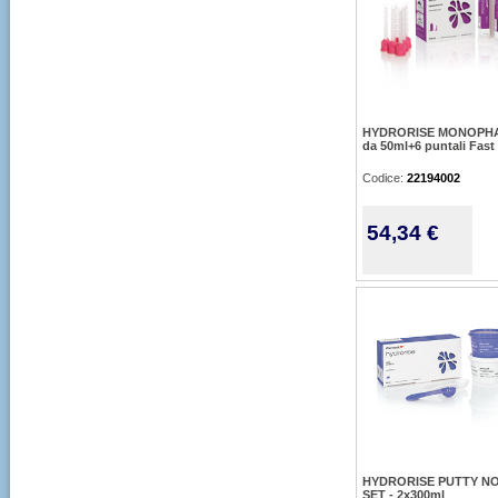
HYDRORISE MONOPHA
da 50ml+6 puntali Fast
Codice:
22194002
54,34 €
HYDRORISE PUTTY N
SET - 2x300ml