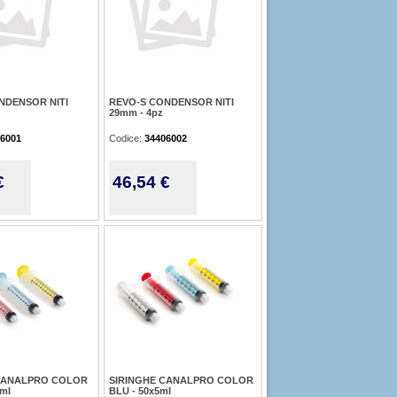
NDENSOR NITI
REVO-S CONDENSOR NITI
29mm - 4pz
6001
Codice:
34406002
€
46,54 €
CANALPRO COLOR
SIRINGHE CANALPRO COLOR
0ml
BLU - 50x5ml