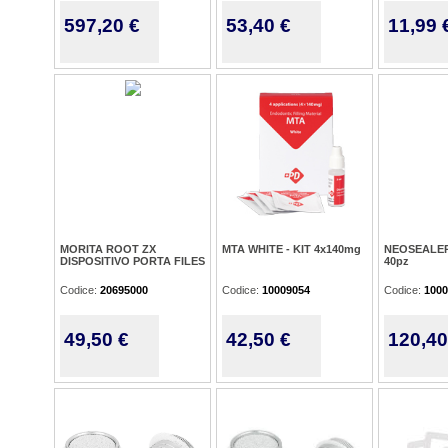
597,20 €
53,40 €
11,99 
MORITA ROOT ZX
MTA WHITE - KIT 4x140mg
NEOSEALER
DISPOSITIVO PORTA FILES
40pz
Codice:
20695000
Codice:
10009054
Codice:
1000
49,50 €
42,50 €
120,40