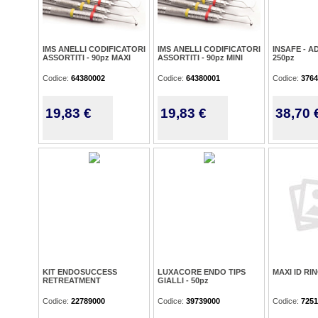
IMS ANELLI CODIFICATORI
IMS ANELLI CODIFICATORI
INSAFE - A
ASSORTITI - 90pz MAXI
ASSORTITI - 90pz MINI
250pz
Codice:
64380002
Codice:
64380001
Codice:
3764
19,83 €
19,83 €
38,70 
KIT ENDOSUCCESS
LUXACORE ENDO TIPS
MAXI ID RIN
RETREATMENT
GIALLI - 50pz
Codice:
22789000
Codice:
39739000
Codice:
7251