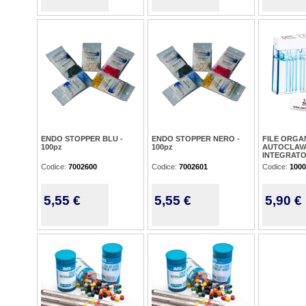
ENDO STOPPER BLU -
ENDO STOPPER NERO -
FILE ORGA
100pz
100pz
AUTOCLAVA
INTEGRATO
Codice:
7002600
Codice:
7002601
Codice:
1000
5,55 €
5,55 €
5,90 €