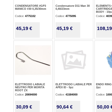
CONDENSATORE #GP3
Condensatore D11 Man 30
ELEMENTS 
MANICO #30 0,35/30mm
0,40/23mm
CARTRIDGE
BODY - 10p
Codice:
4775102
Codice:
4775095
Codice:
4039
45,19 €
45,19 €
108,19
ELETTRODO LABIALE
ELETTRODO LABIALE PER
ENDO RING
NEUTRO PER MORITA
APEX ID - 5pz
2pz
ROOT ZX
Codice:
20694000
Codice:
41584000
Codice:
1000
30,09 €
90,64 €
50,00 