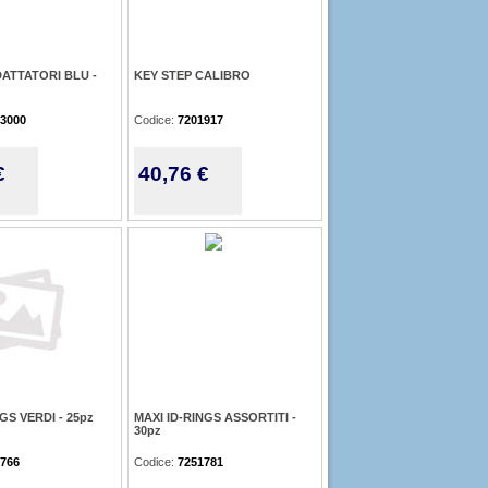
DATTATORI BLU -
KEY STEP CALIBRO
3000
Codice:
7201917
€
40,76 €
GS VERDI - 25pz
MAXI ID-RINGS ASSORTITI -
30pz
766
Codice:
7251781