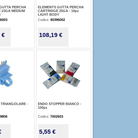
GUTTA PERCHA
ELEMENTS GUTTA PERCHA
 23GA MEDIUM
CARTRIDGE 25GA - 10pz
z
LIGHT BODY
6003
Codice:
40396002
 €
108,19 €
 TRIANGOLARE -
ENDO STOPPER BIANCO -
100pz
9806
Codice:
7002603
€
5,55 €