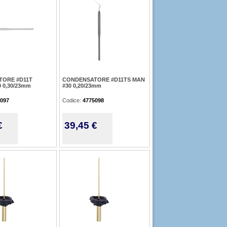
ORE #D11T
CONDENSATORE #D11TS MAN
 0,30/23mm
#30 0,20/23mm
097
Codice:
4775098
€
39,45 €