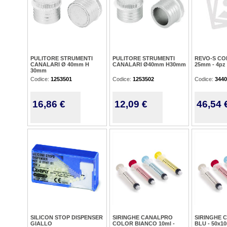
PULITORE STRUMENTI
PULITORE STRUMENTI
REVO-S CO
CANALARI Ø 40mm H
CANALARI Ø40mm H30mm
25mm - 4pz
30mm
Codice:
1253501
Codice:
1253502
Codice:
3440
16,86 €
12,09 €
46,54 
SILICON STOP DISPENSER
SIRINGHE CANALPRO
SIRINGHE 
GIALLO
COLOR BIANCO 10ml -
BLU - 50x1