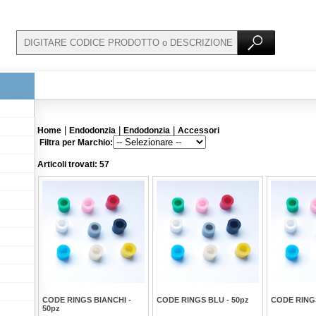
|
|
|
Home
Endodonzia
Endodonzia
Accessori
Filtra per Marchio:
Articoli trovati: 57
CODE RINGS BIANCHI -
CODE RINGS BLU - 50pz
CODE RINGS
50pz