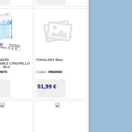
NIZER
FOKALDRY 80ml
BILE C/RIGHELLO
 - BLU
9070
Codice:
39840000
51,99 €